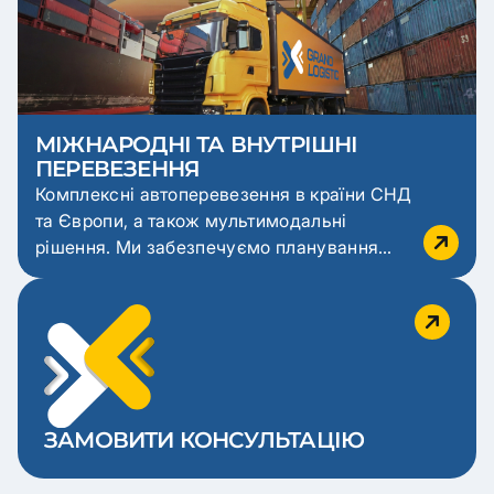
МІЖНАРОДНІ ТА ВНУТРІШНІ
ПЕРЕВЕЗЕННЯ
Комплексні автоперевезення в країни СНД
та Європи, а також мультимодальні
рішення. Ми забезпечуємо планування
маршруту, прозорі ціни, оптимальний підбір
транспорту та повний супровід документів.
Понад 30 автомобілів щодня працюють у
нашій мережі, а страхування, персональний
менеджер та контроль руху вантажів
гарантують надійність і безпеку.
ЗАМОВИТИ КОНСУЛЬТАЦІЮ