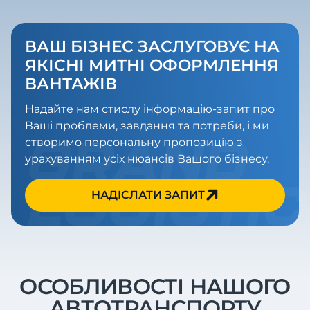
ВАШ БІЗНЕС ЗАСЛУГОВУЄ НА
ЯКІСНІ МИТНІ ОФОРМЛЕННЯ
ВАНТАЖІВ
Надайте нам стислу інформацію-запит про
Ваші проблеми, завдання та потреби, і ми
створимо персональну пропозицію з
урахуванням усіх нюансів Вашого бізнесу.
НАДІСЛАТИ ЗАПИТ
ОСОБЛИВОСТІ НАШОГО
АВТОТРАНСПОРТУ