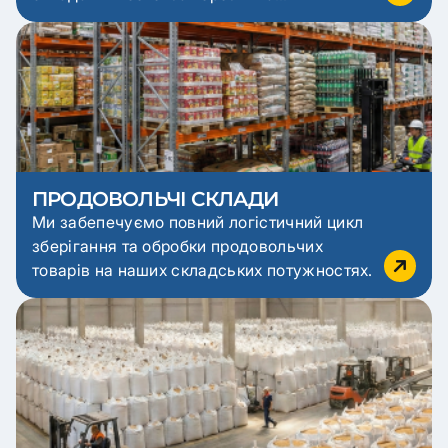
охолодження в ключових транзитних
регіонах України.
ПРОДОВОЛЬЧІ СКЛАДИ
Ми забепечуємо повний логістичний цикл
зберігання та обробки продовольчих
товарів на наших складських потужностях.