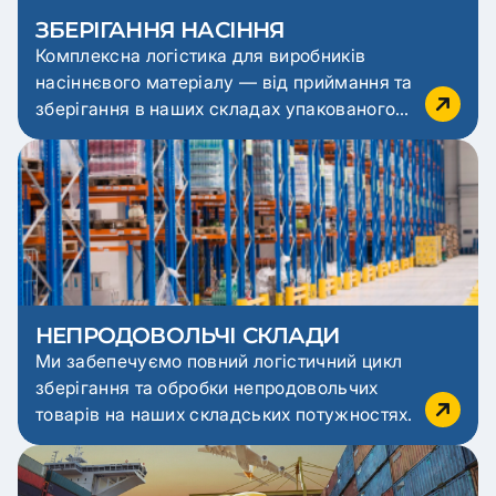
ЗБЕРІГАННЯ НАСІННЯ
Комплексна логістика для виробників
насіннєвого матеріалу — від приймання та
зберігання в наших складах упакованого
насіннєвого матеріалу у приміщеннях з
заданими температурними режимами та
вологістю (з фумігацією та захистом від
шкідників) до його доставки клієнтам
Замовника наших послуг (з урахуванням
сезонності та специфіки
сільськогосподарської продукції).
НЕПРОДОВОЛЬЧІ СКЛАДИ
Ми забепечуємо повний логістичний цикл
зберігання та обробки непродовольчих
товарів на наших складських потужностях.