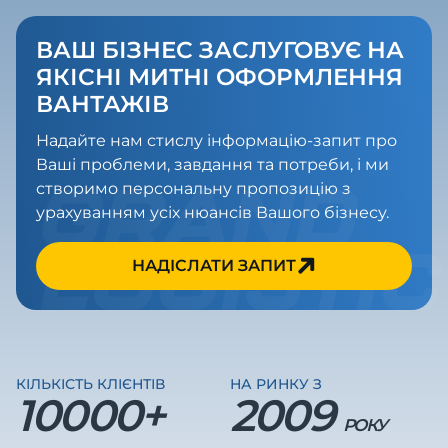
ВАШ БІЗНЕС ЗАСЛУГОВУЄ НА
ЯКІСНІ МИТНІ ОФОРМЛЕННЯ
ВАНТАЖІВ
Надайте нам стислу інформацію-запит про
Ваші проблеми, завдання та потреби, і ми
створимо персональну пропозицію з
урахуванням усіх нюансів Вашого бізнесу.
НАДІСЛАТИ ЗАПИТ
КІЛЬКІСТЬ КЛІЄНТІВ
НА РИНКУ З
10000+
2009
РОКУ