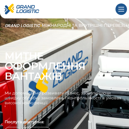
МІЖНАРОДНІ ТА ВНУТРІШНІ ПЕРЕВЕЗЕ
GRAND LOGISTIC
МИТНЕ
ОФОРМЛЕННЯ
ВАНТАЖІВ
Ми допомагаємо розвивати бізнес, забезпечуючи
швидку обробку замовлень і контроль якості в умовах
високої конкуренції
Послуга доступна: